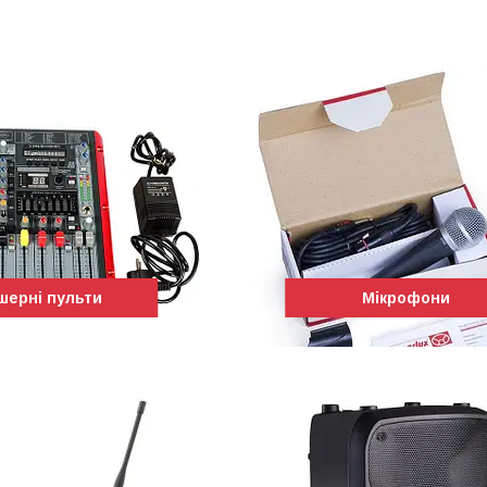
шерні пульти
Мікрофони