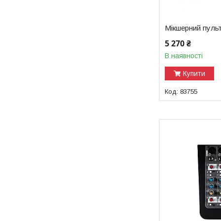
Мікшерний пуль
5 270 ₴
В наявності
Купити
83755