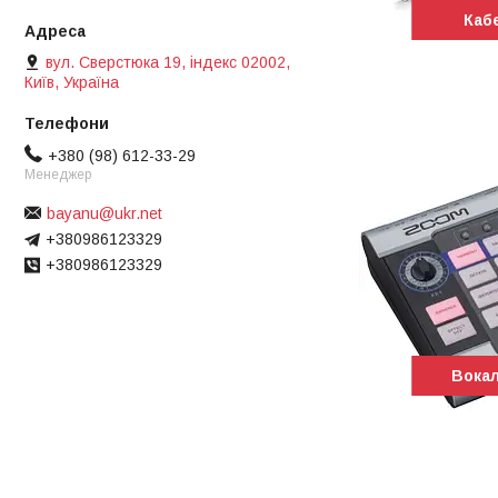
Кабе
вул. Сверстюка 19, індекс 02002,
Київ, Україна
+380 (98) 612-33-29
Менеджер
bayanu@ukr.net
+380986123329
+380986123329
Вока