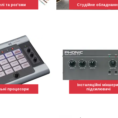
лі та роз'єми
Студійне обладнанн
Інсталяційні мікшери
льні процесори
підсилювачі