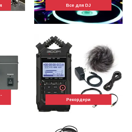
я
Все для DJ
-
Рекордери