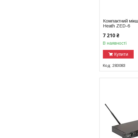
Компактний мікш
Heath ZED-6
7 210 ₴
В наявності
Купити
283083