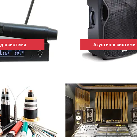
діосистеми
Акустичні системи