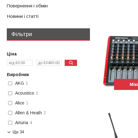
Повернення і обмін
Новини і статті
Фільтри
Ціна
Виробник
AKG
1
Мік
Acoustics
1
Alice
1
Allen & Heath
2
Arturia
4
Ще 34