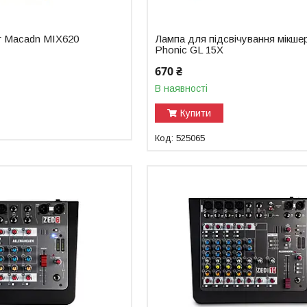
т Macadn МІХ620
Лампа для підсвічування мікшер
Phonic GL 15X
670 ₴
В наявності
Купити
525065