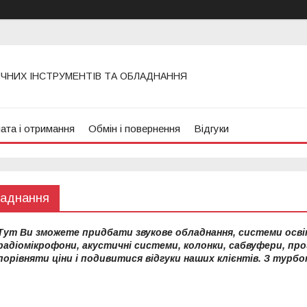
ИЧНИХ ІНСТРУМЕНТІВ ТА ОБЛАДНАННЯ
ата і отримання
Обмін і повернення
Відгуки
ладнання
Тут Ви зможете придбати звукове обладнання, системи освіт
радіомікрофони, акустичні системи, колонки, сабвуфери, пр
порівняти ціни і подивитися відгуки наших клієнтів.
З турбо