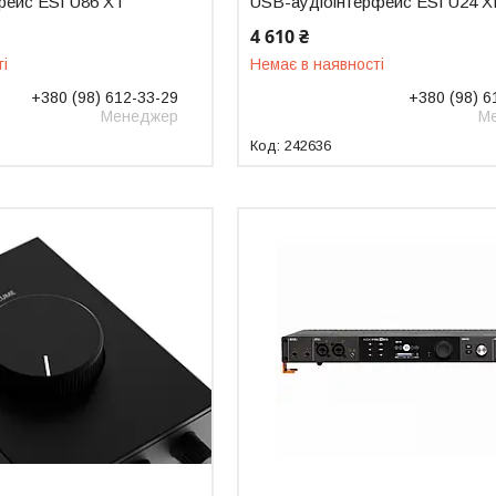
фейс ESI U86 XT
USB-аудіоінтерфейс ESI U24 X
4 610 ₴
ті
Немає в наявності
+380 (98) 612-33-29
+380 (98) 6
Менеджер
М
242636