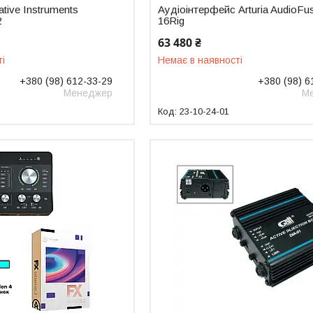
tive Instruments
Аудіоінтерфейс Arturia AudioFu
2
16Rig
63 480 ₴
ті
Немає в наявності
+380 (98) 612-33-29
+380 (98) 6
Менеджер
М
23-10-24-01