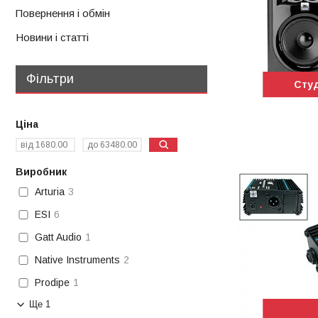
Повернення і обмін
Новини і статті
Фільтри
Студ
Ціна
Виробник
Arturia
3
ESI
6
Gatt Audio
1
Native Instruments
2
Prodipe
1
Ще 1