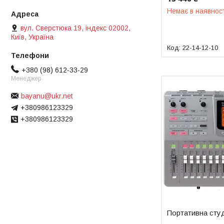
Немає в наявнос
вул. Сверстюка 19, індекс 02002,
Київ, Україна
22-14-12-10
+380 (98) 612-33-29
Менеджер
bayanu@ukr.net
+380986123329
+380986123329
Портативна сту