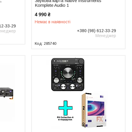
L
Звукова карта Native Instruments
Komplete Audio 1
4 990 ₴
Немає в наявності
12-33-29
+380 (98) 612-33-29
енеджер
Менеджер
285740