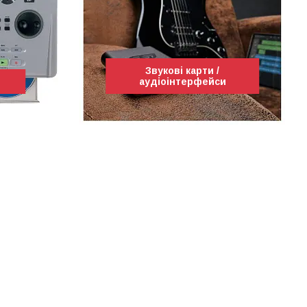
Звукові карти /
аудіоінтерфейси