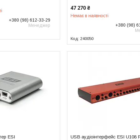
47 270 ₴
ті
Немає в наявності
+380 (98) 612-33-29
+380 (98) 6
Менеджер
М
240050
тер ESI
USB аудіоінтерфейc ESI U108