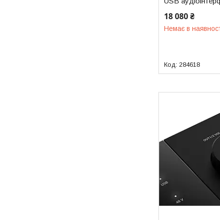
USB аудіоінтер
18 080 ₴
Немає в наявнос
284618