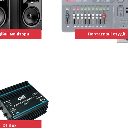
ійні монітори
Портативні студії
DI-Box