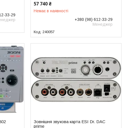
57 740 ₴
Немає в наявності
12-33-29
+380 (98) 612-33-29
енеджер
Менеджер
240057
802
Зовнішня звукова карта ESI Dr. DAC
prime