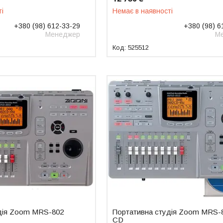
ті
Немає в наявності
+380 (98) 612-33-29
+380 (98) 6
Менеджер
М
525512
дія Zoom MRS-802
Портативна студія Zoom MRS-
CD