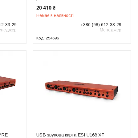
20 410 ₴
Немає в наявності
12-33-29
+380 (98) 612-33-29
енеджер
Менеджер
254696
 PRE
USB звукова карта ESI U168 XT