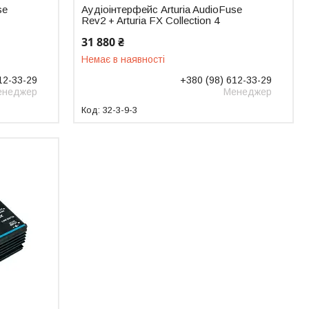
se
Аудіоінтерфейс Arturia AudioFuse
Rev2 + Arturia FX Collection 4
31 880 ₴
Немає в наявності
12-33-29
+380 (98) 612-33-29
енеджер
Менеджер
32-3-9-3