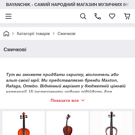
BAYANCHIK - САМИЙ НАРОДНИЙ МАГАЗИН МУЗИЧНИХ ІНСТ
Катагорії товарів
Смичкові
Смичкові
Тут ви зможете придбати скрипку, віолончель або
альт своєї мрії. Ми представляємо
бренди Maxton,
Rafaga, Omebo. Відмінний варіант у бюджетній ціновій
категорії. Ці інструменти чудово підійдуть для
навчання або аматорської гри. Хоча і професіонала
Показати все
змусять чимало і дуже приємно здивується.