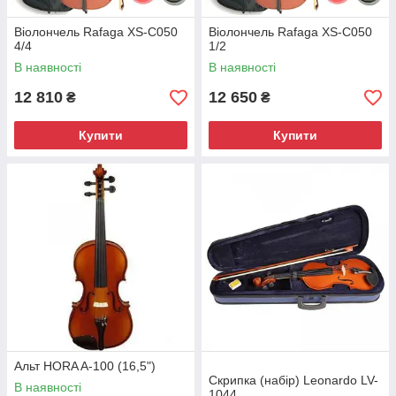
Віолончель Rafaga XS-C050
Віолончель Rafaga XS-C050
4/4
1/2
В наявності
В наявності
12 810
12 650
₴
₴
Купити
Купити
Альт HORA A-100 (16,5")
Скрипка (набір) Leonardo LV-
В наявності
1044