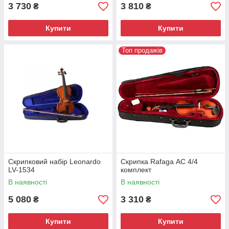
3 730
3 810
₴
₴
Купити
Купити
Топ продажів
Скрипковий набір Leonardo
Скрипка Rafaga АС 4/4
LV-1534
комплект
В наявності
В наявності
5 080
3 310
₴
₴
Купити
Купити