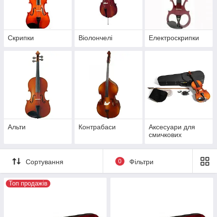
Скрипки
Віолончелі
Електроскрипки
Альти
Контрабаси
Аксесуари для
смичкових
Сортування
0
Фільтри
Топ продажів