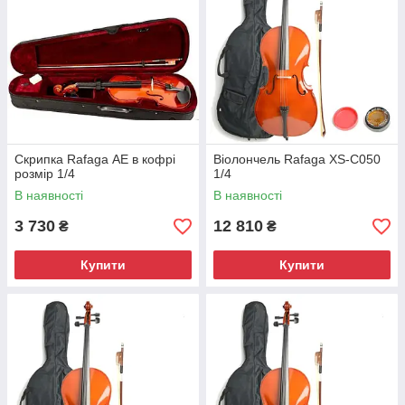
Скрипка Rafaga АЕ в кофрі
Віолончель Rafaga XS-C050
розмір 1/4
1/4
В наявності
В наявності
3 730
12 810
₴
₴
Купити
Купити