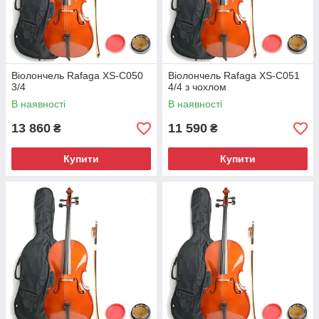
Віолончель Rafaga XS-C050
Віолончель Rafaga XS-C051
3/4
4/4 з чохлом
В наявності
В наявності
13 860
11 590
₴
₴
Купити
Купити