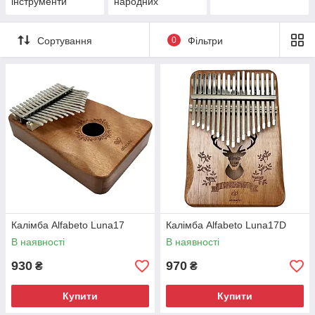
інструменти
народних
Сортування
0
Фільтри
Калімба Alfabeto Luna17
Калімба Alfabeto Luna17D
В наявності
В наявності
930
970
₴
₴
Купити
Купити