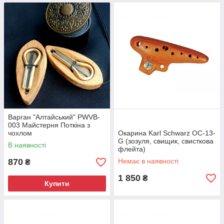
Варган "Алтайський" PWVB-
003 Майстерня Поткіна з
чохлом
Окарина Karl Schwarz OC-13-
G (зозуля, свищик, свисткова
В наявності
флейта)
870
Немає в наявності
₴
1 850
₴
Купити