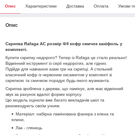
Опис
Характеристики
Доставка
Оплата
Умови п
Опис
Скрипка Rafaga АС розмір 4/4 кофр смичок каніфоль у
комплекті.
Купити скрипку недорого? Тепер із Rafaga це стало реально!
Відмінний інструмент із серії недорогих, але гідних.
Підійде для навчання азам гри на скрипці. А стильний
класичний кофр із червоним оксамитом у комплекті зі
скрипкою та смичком порадує будь-якого музиканта.
Скрипка зроблена з дерева, що ламінує, але має відмінний
звук за рахунок вдалої форми корпусу.
Цю модель оцінили вже багато викладачів шкіл та
рекомендують своїм учням.
Матеріал: набірна ламінована фанера з клена та
ялини,
Лак - глянець