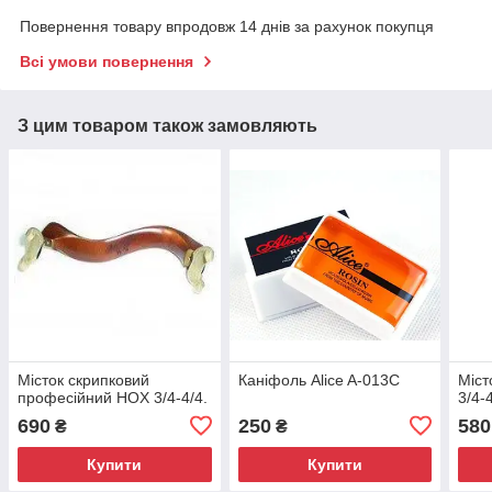
Повернення товару впродовж 14 днів за рахунок покупця
Всі умови повернення
З цим товаром також замовляють
Місток скрипковий
Каніфоль Alice A-013C
Міст
професійний HOX 3/4-4/4.
3/4-4
690
250
580
₴
₴
Купити
Купити