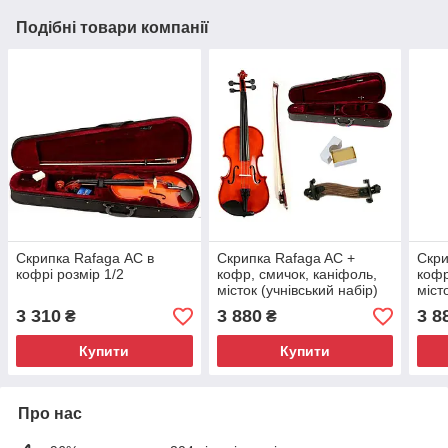
Подібні товари компанії
Скрипка Rafaga АС в
Скрипка Rafaga AC +
Скри
кофрі розмір 1/2
кофр, смичок, каніфоль,
кофр
місток (учнівський набір)
міст
4/4
1/4
3 310
3 880
3 8
₴
₴
Купити
Купити
Про нас