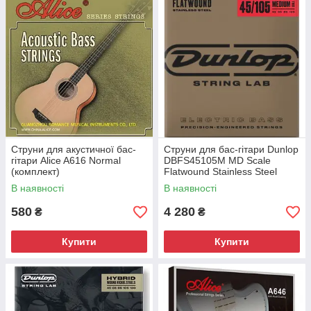
Струни для акустичної бас-
Струни для бас-гітари Dunlop
гітари Alice A616 Normal
DBFS45105M MD Scale
(комплект)
Flatwound Stainless Steel
В наявності
В наявності
580
4 280
₴
₴
Купити
Купити