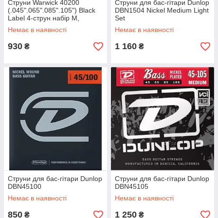
Струни Warwick 40200
Струни для бас-гітари Dunlop
(.045".065".085".105") Black
DBN1504 Nickel Medium Light
Label 4-струн набір M,
Set
ручн.робота, сталь
Немає в наявності
Немає в наявності
930
1 160
₴
₴
Струни для бас-гітари Dunlop
Струни для бас-гітари Dunlop
DBN45100
DBN45105
Немає в наявності
Немає в наявності
850
1 250
₴
₴