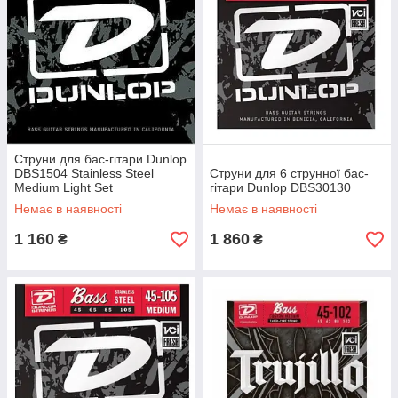
Струни для бас-гітари Dunlop
DBS1504 Stainless Steel
Струни для 6 струнної бас-
Medium Light Set
гітари Dunlop DBS30130
Немає в наявності
Немає в наявності
1 160
1 860
₴
₴