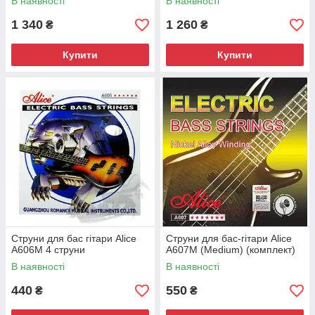
В наявності
В наявності
1 340
1 260
₴
₴
Купити
Купити
Струни для бас гітари Alice
Струни для бас-гітари Alice
A606M 4 струни
A607M (Medium) (комплект)
В наявності
В наявності
440
550
₴
₴