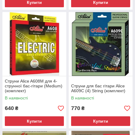
Купити
Купити
Струни Alice A608M для 4-
струнної бас-гітари (Medium)
Струни для бас гітари Alice
(комплект)
A609C (4) String (комплект)
В наявності
В наявності
640
770
₴
₴
Купити
Купити