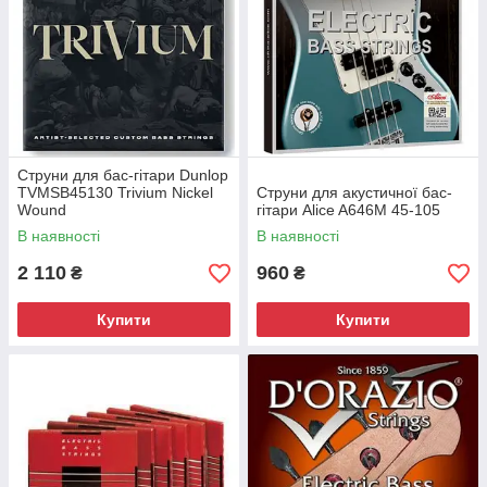
Струни для бас-гітари Dunlop
TVMSB45130 Trivium Nickel
Струни для акустичної бас-
Wound
гітари Alice A646M 45-105
В наявності
В наявності
2 110
960
₴
₴
Купити
Купити