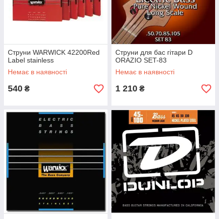
Струни WARWICK 42200Red
Струни для бас гітари D
Label stainless
ORAZIO SET-83
Немає в наявності
Немає в наявності
540
1 210
₴
₴