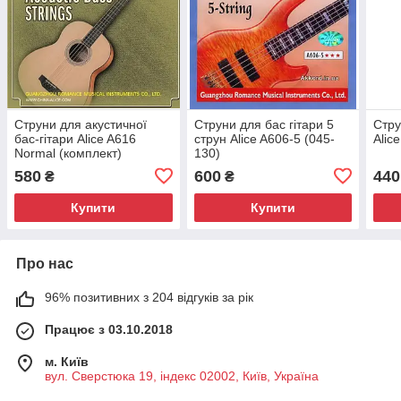
Струни для акустичної
Струни для бас гітари 5
Стру
бас-гітари Alice A616
струн Alice A606-5 (045-
Alic
Normal (комплект)
130)
580
600
440
₴
₴
Купити
Купити
Про нас
96% позитивних з 204 відгуків за рік
Працює з 03.10.2018
м. Київ
вул. Сверстюка 19, індекс 02002, Київ, Україна