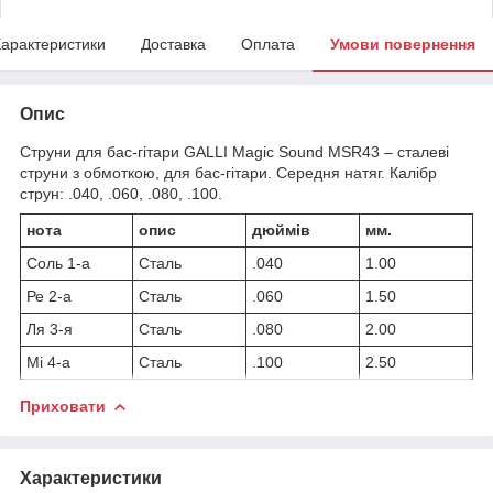
арактеристики
Доставка
Оплата
Умови повернення
Опис
Струни для бас-гітари GALLI Magic Sound MSR43 – сталеві
струни з обмоткою, для бас-гітари. Середня натяг. Калібр
струн: .040, .060, .080, .100.
нота
опис
дюймів
мм.
Соль 1-а
Сталь
.040
1.00
Ре 2-а
Сталь
.060
1.50
Ля 3-я
Сталь
.080
2.00
Мі 4-а
Сталь
.100
2.50
Приховати
Характеристики