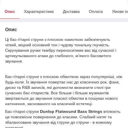
Опис
Характеристики
Доставка
Оплата
Умови п
Опис
Ці бас-гітарні струни з плоскою намоткою забезпечують
чіткий, міцний основний тон і чудову тональну гнучкість.
Скручування ручки тембру переноситиме вас від сучасної і
артикульованого атаки до глибокого, м'якого басовитого
звучання.
Бас-гітарні струни з плоскою обмоткою зараз популярніші, ніж
будь-коли. Їх звучання повертає нас до класичних рок, фанк,
диско та R&B записів, які допомогли визначити стилі гри
сучасних бас-гітаристів. Все більше і більше музикантів
звертаються до звучання пласкої обмотки в пошуках нового
натхнення, заснованого на класичній естетиці.
Бас-гітарні струни
Dunlop Flatwound Bass Strings
втілюють
це повсемісне повернення до класики. Слабкий натяг та
збалансоване звучання від струни до струни - в кожному
комплекті.