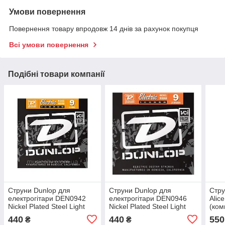
Умови повернення
Повернення товару впродовж 14 днів за рахунок покупця
Всі умови повернення
Подібні товари компанії
Струни Dunlop для
Струни Dunlop для
Стру
електрогітари DEN0942
електрогітари DEN0946
Alic
Nickel Plated Steel Light
Nickel Plated Steel Light
(ком
(009-042)
(009-046)
440
440
550
₴
₴