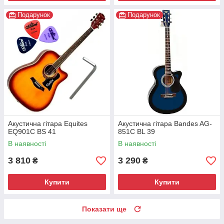
Подарунок
Подарунок
Акустична гітара Equites
Акустична гітара Bandes AG-
EQ901C BS 41
851C ВL 39
В наявності
В наявності
3 810
3 290
₴
₴
Купити
Купити
Показати ще