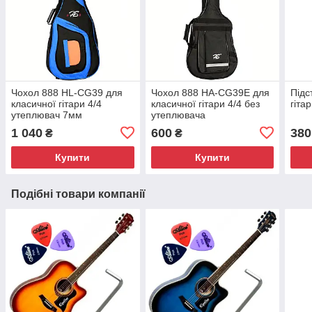
Чохол 888 HL-CG39 для
Чохол 888 HA-CG39E для
Підс
класичної гітари 4/4
класичної гітари 4/4 без
гіта
утеплювач 7мм
утеплювача
1 040
600
380
₴
₴
Купити
Купити
Подібні товари компанії