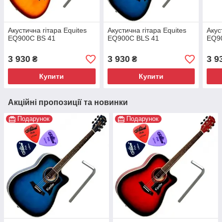
Акустична гітара Equites
Акустична гітара Equites
Акус
EQ900C BS 41
EQ900C BLS 41
EQ9
3 930
3 930
3 9
₴
₴
Купити
Купити
Акційні пропозиції та новинки
Подарунок
Подарунок