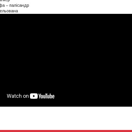
фа – палісандр
кельована