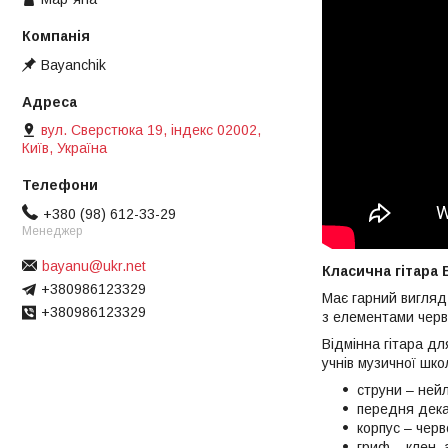
Bayanchik
вул. Сверстюка 19, індекс 02002,
Київ, Україна
+380 (98) 612-33-29
Менеджер
bayanu@ukr.net
Класична гітара
+380986123329
Має гарний вигляд,
+380986123329
з елементами черв
Відмінна гітара для
учнів музичної шко
струни – ней
передня дека
корпус – чер
гриф – клен, 