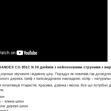
 BANDES CG 851С N 39 дюймів з нейлоновими струнами з вир
хороше звучання і відмінну ціну. Порадує як новачків,так досвідче
оного дерева, гриф з палісандровою накладкою, колір – натураль
 початківців гітаристів. Красива, дзвінка і якісна. Все що потрібно
ли.
лон
 – ялина шпон
воне дерево шпон
анкер