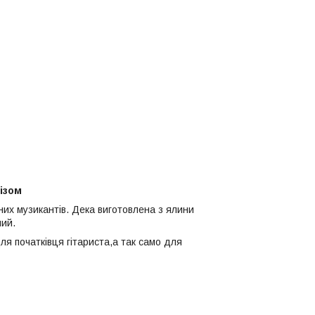
ізом
них музикантів. Дека виготовлена з ялини
ний.
 для початківця гітариста,а так само для