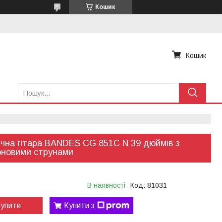
Кошик
Кошик
чна гітара BANDES CG 851С N 39 дюймів з
оновими струнами
В наявності
Код:
81031
упити
Купити з