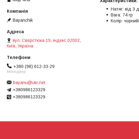
Характеристики:
Натяг: від 3 
Вага: 74 гр
Bayanchik
Колір: чорний
вул. Сверстюка 19, індекс 02002,
Київ, Україна
+380 (98) 612-33-29
Менеджер
bayanu@ukr.net
+380986123329
+380986123329