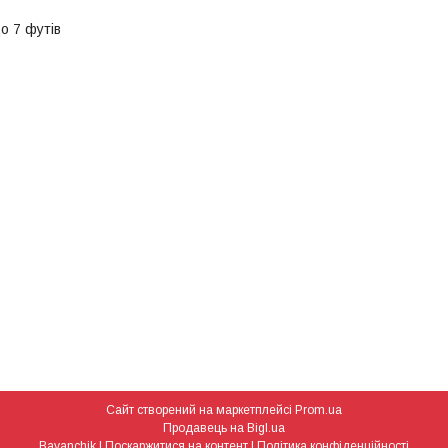
до 7 футів
Сайт створений на маркетплейсі
Prom.ua
Продавець на Bigl.ua
Bayanchik |
Поскаржитися на контент
|
Політика конфіденційності