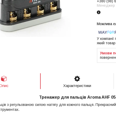
+380 (98) 
Менеджер
У компанії
який товар
повернен
Опис
Характеристики
Тренажер для пальців Aroma AHF 05
ців з регульованою силою натягу для кожного пальця. Прекрасний п
струментах.