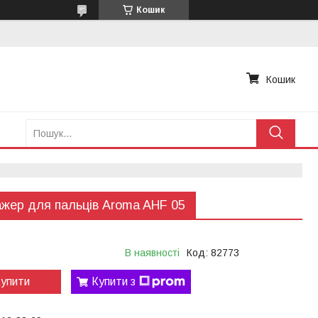
Кошик
Кошик
жер для пальців Aroma AHF 05
В наявності
Код:
82773
упити
Купити з