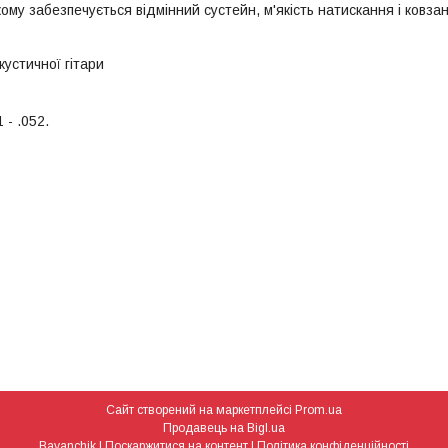
ому забезпечується відмінний сустейн, м'якість натискання і ковза
устичної гітари
 - .052.
Сайт створений на маркетплейсі
Prom.ua
Продавець на Bigl.ua
Bayanchik |
Поскаржитися на контент
|
Політика конфіденційності