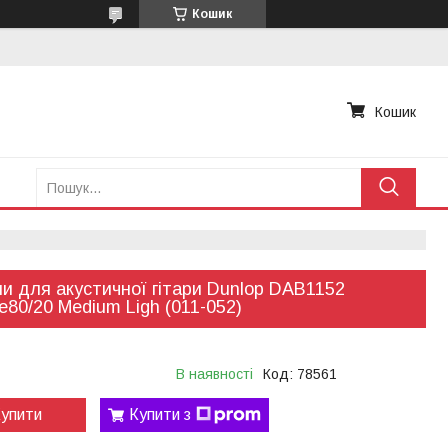
Кошик
Кошик
и для акустичної гітари Dunlop DAB1152
e80/20 Medium Ligh (011-052)
В наявності
Код:
78561
упити
Купити з