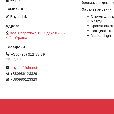
бронза, завдяки як
Характеристики:
Струни для ак
Bayanchik
6 струн
Бронза 80/20
Товщина: .011
вул. Сверстюка 19, індекс 02002,
Medium Ligh
Київ, Україна
+380 (98) 612-33-29
Менеджер
bayanu@ukr.net
+380986123329
+380986123329