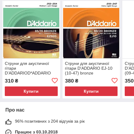
Струни для акустичної
Струни для акустичної
Стру
гітари
гітари D'ADDARIO EJ-10
D'A
D'ADDARIOD*ADDARIO
(10-47) bronze
(09-
EZ-920 bronze
310
380
350
₴
₴
Купити
Купити
Про нас
96% позитивних з 204 відгуків за рік
Працює з 03.10.2018