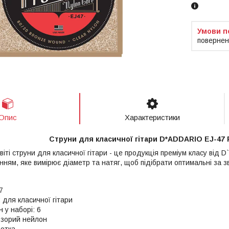
повернен
Опис
Характеристики
Струни для класичної гітари D*ADDARIO EJ-47 P
віті струни для класичної гітари - це продукція преміум класу від D
ням, яке вимірює діаметр та натяг, щоб підібрати оптимальні за з
7
 для класичної гітари
н у наборі: 6
озорий нейлон