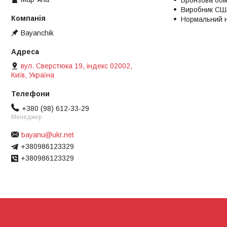
Бронзова обм
Виробник СШ
Нормальний 
Bayanchik
вул. Сверстюка 19, індекс 02002,
Київ, Україна
+380 (98) 612-33-29
Менеджер
bayanu@ukr.net
+380986123329
+380986123329