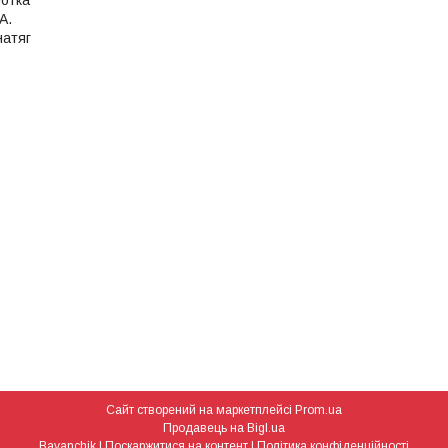
отка
А.
натяг
Сайт створений на маркетплейсі
Prom.ua
Продавець на Bigl.ua
Bayanchik |
Поскаржитися на контент
|
Політика конфіденційності