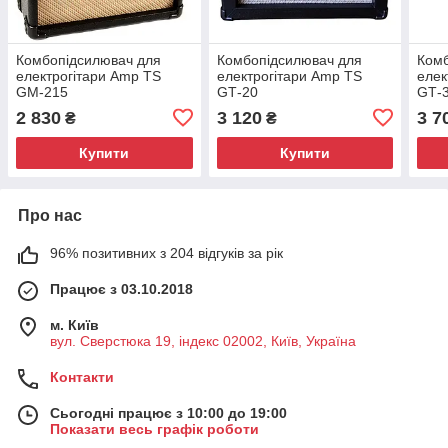
Комбопідсилювач для
Комбопідсилювач для
Комб
електрогітари Amp TS
електрогітари Amp TS
елек
GM-215
GТ-20
GТ-
2 830
3 120
3 7
₴
₴
Купити
Купити
Про нас
96% позитивних з 204 відгуків за рік
Працює з 03.10.2018
м. Київ
вул. Сверстюка 19, індекс 02002, Київ, Україна
Контакти
Сьогодні працює з 10:00 до 19:00
Показати весь графік роботи