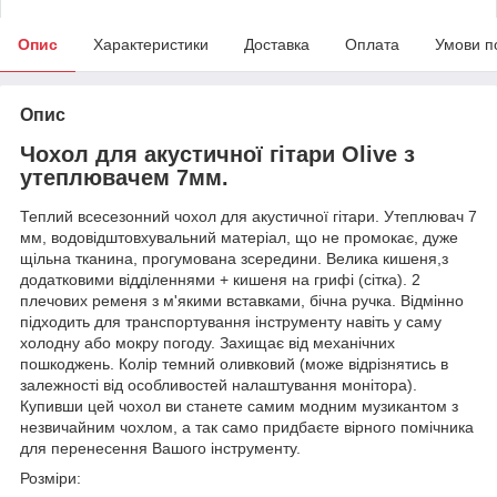
Опис
Характеристики
Доставка
Оплата
Умови п
Опис
Чохол для акустичної гітари Olive з
утеплювачем 7мм.
Теплий всесезонний чохол для акустичної гітари. Утеплювач 7
мм, водовідштовхувальний матеріал, що не промокає, дуже
щільна тканина, прогумована зсередини. Велика кишеня,з
додатковими відділеннями + кишеня на грифі (сітка). 2
плечових ременя з м'якими вставками, бічна ручка. Відмінно
підходить для транспортування інструменту навіть у саму
холодну або мокру погоду. Захищає від механічних
пошкоджень. Колір темний оливковий (може відрізнятись в
залежності від особливостей налаштування монітора).
Купивши цей чохол ви станете самим модним музикантом з
незвичайним чохлом, а так само придбаєте вірного помічника
для перенесення Вашого інструменту.
Розміри: