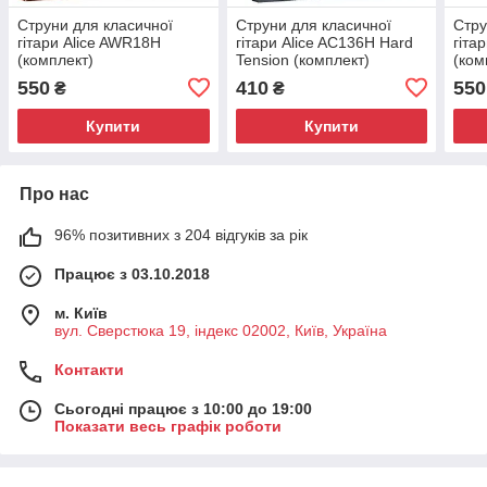
Струни для класичної
Струни для класичної
Стру
гітари Alice AWR18H
гітари Alice AC136H Hard
гіта
(комплект)
Tension (комплект)
(ком
550
410
550
₴
₴
Купити
Купити
Про нас
96% позитивних з 204 відгуків за рік
Працює з 03.10.2018
м. Київ
вул. Сверстюка 19, індекс 02002, Київ, Україна
Контакти
Сьогодні працює з 10:00 до 19:00
Показати весь графік роботи