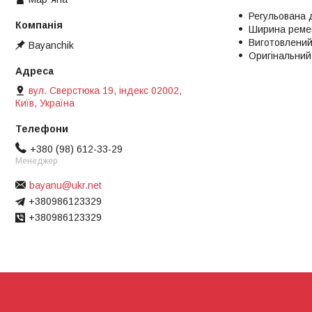
Регульована 
Ширина ремен
Виготовлений 
Bayanchik
Оригінальний
вул. Сверстюка 19, індекс 02002,
Київ, Україна
+380 (98) 612-33-29
Менеджер
bayanu@ukr.net
+380986123329
+380986123329