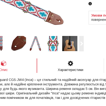
повернен
Опис
Характеристики
quard CGS-JW4 (Inca) – це стильний та надійний аксесуар для гіта
гри, але й надійне кріплення інструмента. Довжина регулюється від
 для будь-якого музиканта. Ширина ременя складає 5 см. Він вигот
невої шкіри. Оригінальний дизайн "Inca" надає цьому ременю індив
им помічником як для початківців, так і для досвідчених гітаристів