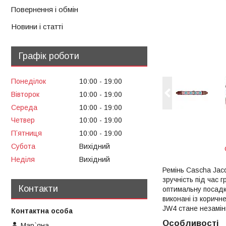
Повернення і обмін
Новини і статті
Графік роботи
Понеділок
10:00
19:00
Вівторок
10:00
19:00
Середа
10:00
19:00
Четвер
10:00
19:00
Пʼятниця
10:00
19:00
Субота
Вихідний
Неділя
Вихідний
Ремінь Cascha Jac
зручність під час 
Контакти
оптимальну посадку
виконані із корич
JW4 стане незамінн
Особливості
Мар`яна