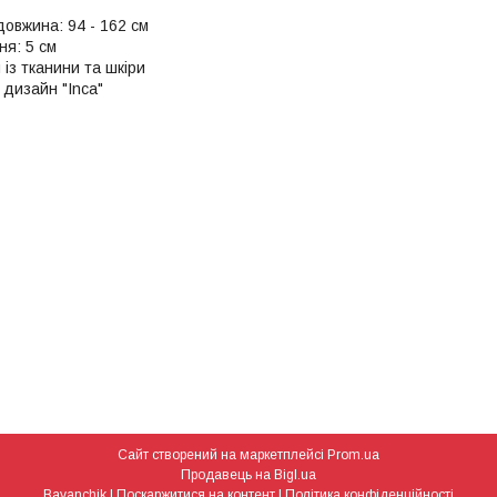
довжина: 94 - 162 см
я: 5 см
із тканини та шкіри
 дизайн "Inca"
Сайт створений на маркетплейсі
Prom.ua
Продавець на Bigl.ua
Bayanchik |
Поскаржитися на контент
|
Політика конфіденційності