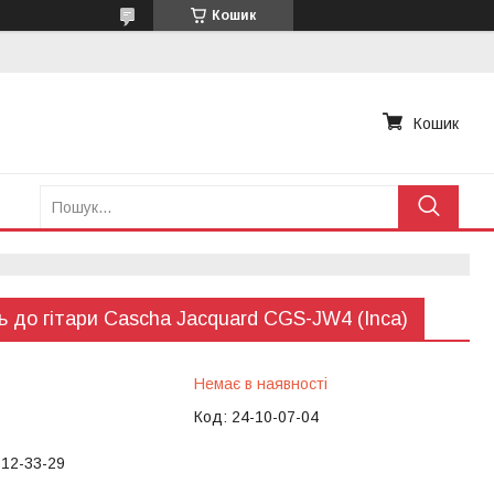
Кошик
Кошик
ь дo гітари Cascha Jacquard CGS-JW4 (Inca)
Немає в наявності
Код:
24-10-07-04
612-33-29