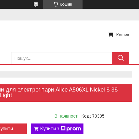
Кошик
Кошик
и для електрогітари Alice A506XL Nickel 8-38
Light
В наявності
Код:
79395
упити
Купити з