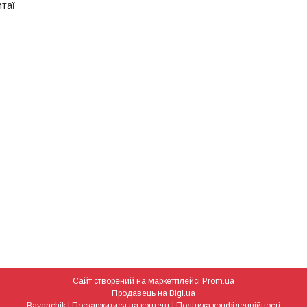
итаї
Сайт створений на маркетплейсі
Prom.ua
Продавець на Bigl.ua
Bayanchik |
Поскаржитися на контент
|
Політика конфіденційності