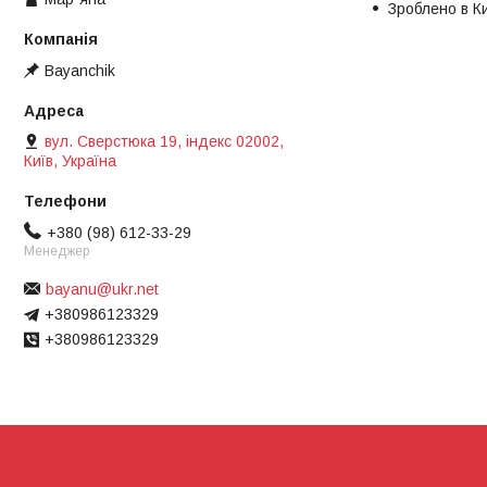
Зроблено в К
Bayanchik
вул. Сверстюка 19, індекс 02002,
Київ, Україна
+380 (98) 612-33-29
Менеджер
bayanu@ukr.net
+380986123329
+380986123329