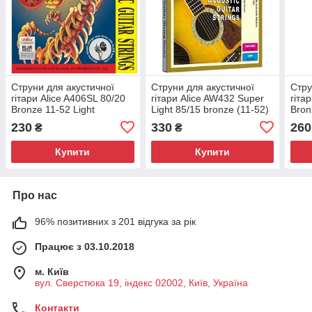
Струни для акустичної
Струни для акустичної
Стру
гітари Alice A406SL 80/20
гітари Alice AW432 Super
гіта
Bronze 11-52 Light
Light 85/15 bronze (11-52)
Bron
(комплект)
230
330
260
₴
₴
Купити
Купити
Про нас
96% позитивних з 201 відгука за рік
Працює з 03.10.2018
м. Київ
вул. Сверстюка 19, індекс 02002, Київ, Україна
Контакти