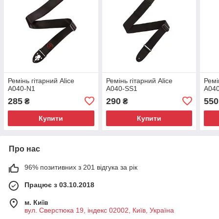
Ремінь гітарний Alice
Ремінь гітарний Alice
Ремі
A040-N1
A040-SS1
A04
285
290
550
₴
₴
Купити
Купити
Про нас
96% позитивних з 201 відгука за рік
Працює з 03.10.2018
м. Київ
вул. Сверстюка 19, індекс 02002, Київ, Україна