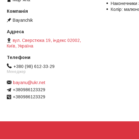
Наконечники з
Колір: малюно
Bayanchik
вул. Сверстюка 19, індекс 02002,
Київ, Україна
+380 (98) 612-33-29
Менеджер
bayanu@ukr.net
+380986123329
+380986123329