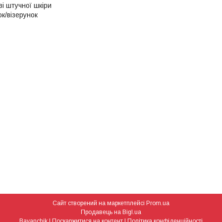
і штучної шкіри
к/візерунок
Сайт створений на маркетплейсі
Prom.ua
Продавець на Bigl.ua
Bayanchik |
Поскаржитися на контент
|
Політика конфіденційності