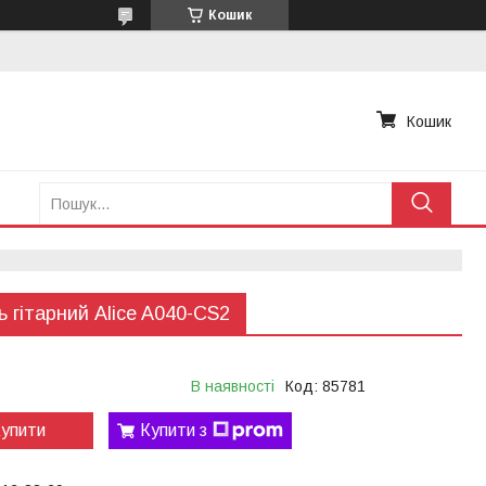
Кошик
Кошик
ь гітарний Alice A040-CS2
В наявності
Код:
85781
упити
Купити з