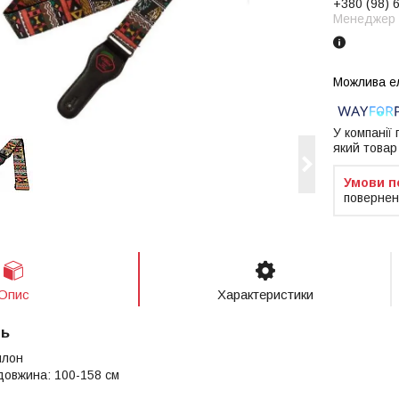
+380 (98) 
Менеджер
У компанії
який товар
повернен
Опис
Характеристики
нь
йлон
довжина: 100-158 см