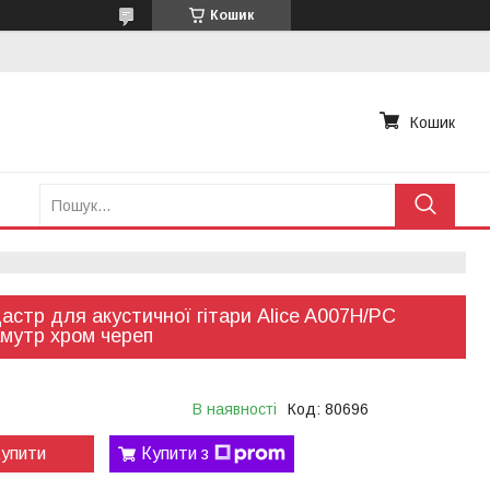
Кошик
Кошик
астр для акустичної гітари Alice A007H/PC
мутр хром череп
В наявності
Код:
80696
упити
Купити з