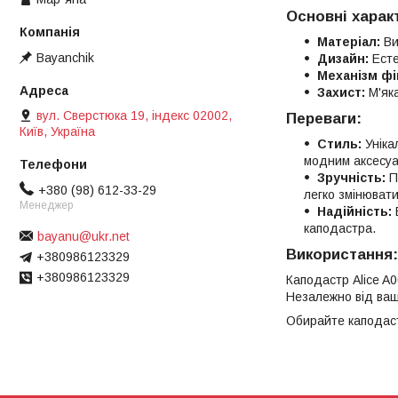
Основні харак
Матеріал:
Ви
Bayanchik
Дизайн:
Есте
Механізм фік
Захист:
М'яка
вул. Сверстюка 19, індекс 02002,
Переваги:
Київ, Україна
Стиль:
Уніка
модним аксесуа
Зручність:
П
+380 (98) 612-33-29
легко змінювати
Менеджер
Надійність:
В
каподастра.
bayanu@ukr.net
Використання:
+380986123329
+380986123329
Каподастр Alice A0
Незалежно від ваш
Обирайте каподастр