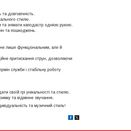
та довговічність.
кального стилю.
 та знімати каподастр однією рукою.
пин та пошкоджень.
 не лише функціональним, але й
дійне притискання струн, дозволяючи
рмін служби і стабільну роботу
ти своїй грі унікальності та стилю.
имку та відмінне звучання.
дивідуальність та музичний стиль!