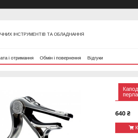
ИЧНИХ ІНСТРУМЕНТІВ ТА ОБЛАДНАННЯ
ата і отримання
Обмін і повернення
Відгуки
Капод
перла
640 ₴
К