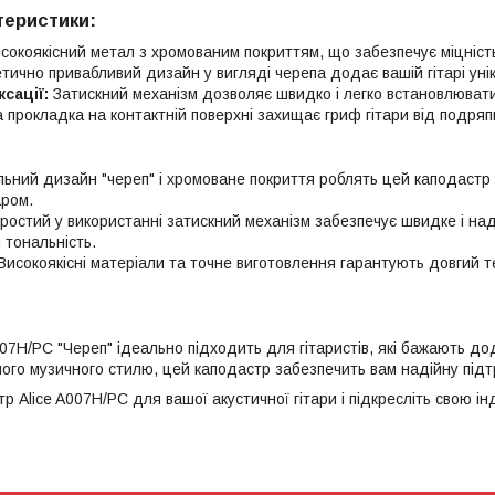
теристики:
сокоякісний метал з хромованим покриттям, що забезпечує міцність 
тично привабливий дизайн у вигляді черепа додає вашій гітарі уні
сації:
Затискний механізм дозволяє швидко і легко встановлювати
 прокладка на контактній поверхні захищає гриф гітари від подря
льний дизайн "череп" і хромоване покриття роблять цей каподастр
ром.
ростий у використанні затискний механізм забезпечує швидке і на
 тональність.
исокоякісні матеріали та точне виготовлення гарантують довгий те
07H/PC "Череп" ідеально підходить для гітаристів, які бажають дода
ого музичного стилю, цей каподастр забезпечить вам надійну підтр
 Alice A007H/PC для вашої акустичної гітари і підкресліть свою ін