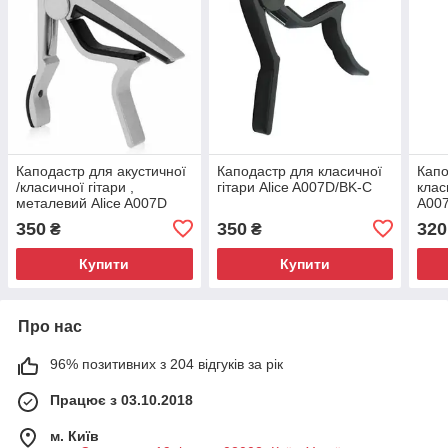
Каподастр для акустичної
Каподастр для класичної
Капо
/класичної гітари ,
гітари Alice A007D/BK-C
клас
металевий Alice A007D
A00
350
350
320
₴
₴
Купити
Купити
Про нас
96% позитивних з 204 відгуків за рік
Працює з 03.10.2018
м. Київ