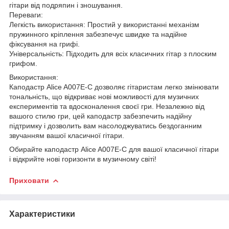
гітари від подряпин і зношування.
Переваги:
Легкість використання: Простий у використанні механізм
пружинного кріплення забезпечує швидке та надійне
фіксування на грифі.
Універсальність: Підходить для всіх класичних гітар з плоским
грифом.
Використання:
Каподастр Alice A007E-C дозволяє гітаристам легко змінювати
тональність, що відкриває нові можливості для музичних
експериментів та вдосконалення своєї гри. Незалежно від
вашого стилю гри, цей каподастр забезпечить надійну
підтримку і дозволить вам насолоджуватись бездоганним
звучанням вашої класичної гітари.
Обирайте каподастр Alice A007E-C для вашої класичної гітари
і відкрийте нові горизонти в музичному світі!
Приховати
Характеристики