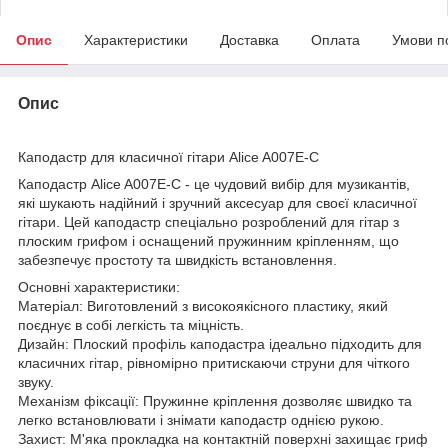
Опис
Характеристики
Доставка
Оплата
Умови п
Опис
Каподастр для класичної гітари Alice A007E-C
Каподастр Alice A007E-C - це чудовий вибір для музикантів,
які шукають надійний і зручний аксесуар для своєї класичної
гітари. Цей каподастр спеціально розроблений для гітар з
плоским грифом і оснащений пружинним кріпленням, що
забезпечує простоту та швидкість встановлення.
Основні характеристики:
Матеріал: Виготовлений з високоякісного пластику, який
поєднує в собі легкість та міцність.
Дизайн: Плоский профіль каподастра ідеально підходить для
класичних гітар, рівномірно притискаючи струни для чіткого
звуку.
Механізм фіксації: Пружинне кріплення дозволяє швидко та
легко встановлювати і знімати каподастр однією рукою.
Захист: М'яка прокладка на контактній поверхні захищає гриф