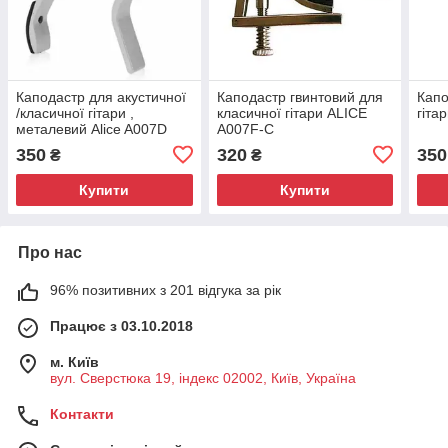
Каподастр для акустичної
Каподастр гвинтовий для
Капо
/класичної гітари ,
класичної гітари ALICE
гіта
металевий Alice A007D
A007F-С
350
320
350
₴
₴
Купити
Купити
Про нас
96% позитивних з 201 відгука за рік
Працює з 03.10.2018
м. Київ
вул. Сверстюка 19, індекс 02002, Київ, Україна
Контакти