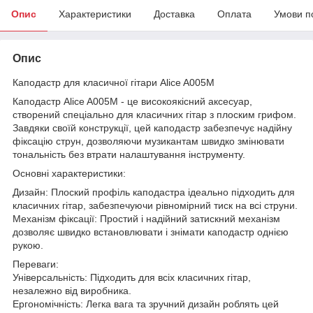
Опис
Характеристики
Доставка
Оплата
Умови п
Опис
Каподастр для класичної гітари Alice A005M
Каподастр Alice A005M - це високоякісний аксесуар,
створений спеціально для класичних гітар з плоским грифом.
Завдяки своїй конструкції, цей каподастр забезпечує надійну
фіксацію струн, дозволяючи музикантам швидко змінювати
тональність без втрати налаштування інструменту.
Основні характеристики:
Дизайн: Плоский профіль каподастра ідеально підходить для
класичних гітар, забезпечуючи рівномірний тиск на всі струни.
Механізм фіксації: Простий і надійний затискний механізм
дозволяє швидко встановлювати і знімати каподастр однією
рукою.
Переваги:
Універсальність: Підходить для всіх класичних гітар,
незалежно від виробника.
Ергономічність: Легка вага та зручний дизайн роблять цей