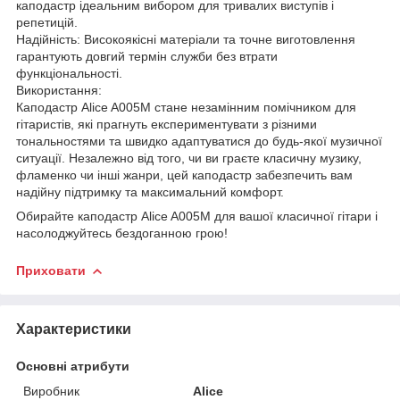
каподастр ідеальним вибором для тривалих виступів і
репетицій.
Надійність: Високоякісні матеріали та точне виготовлення
гарантують довгий термін служби без втрати
функціональності.
Використання:
Каподастр Alice A005M стане незамінним помічником для
гітаристів, які прагнуть експериментувати з різними
тональностями та швидко адаптуватися до будь-якої музичної
ситуації. Незалежно від того, чи ви граєте класичну музику,
фламенко чи інші жанри, цей каподастр забезпечить вам
надійну підтримку та максимальний комфорт.
Обирайте каподастр Alice A005M для вашої класичної гітари і
насолоджуйтесь бездоганною грою!
Приховати
Характеристики
Основні атрибути
Виробник
Alice