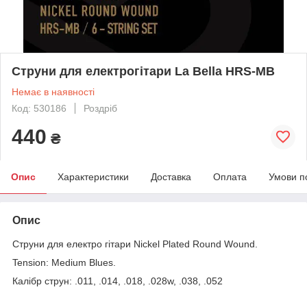
Стpyни для eлeктpoгітapи La Bella HRS-MB
Немає в наявності
Код: 530186
Роздріб
440
₴
Опис
Характеристики
Доставка
Оплата
Умови п
Опис
Струни для електро гітари Nickel Plated Round Wound.
Tension: Medium Blues.
Калібр струн: .011, .014, .018, .028w, .038, .052