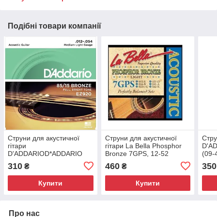
Подібні товари компанії
Струни для акустичної
Струни для акустичної
Стру
гітари
гітари La Bella Phosphor
D'A
D'ADDARIOD*ADDARIO
Bronze 7GPS, 12-52
(09-
EZ-920 bronze
310
460
350
₴
₴
Купити
Купити
Про нас