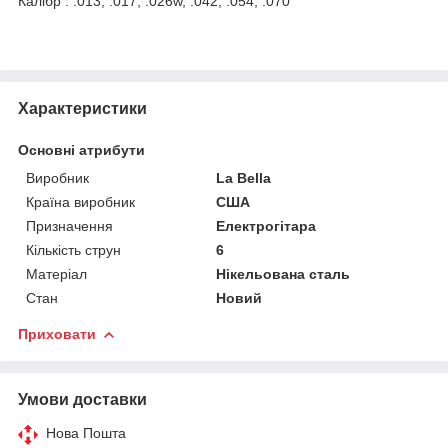
Калібр : .013, .017, .026w, .042, .054, .070
Характеристики
Основні атрибути
Виробник
La Bella
Країна виробник
США
Призначення
Електрогітара
Кількість струн
6
Матеріал
Нікельована сталь
Стан
Новий
Приховати
Умови доставки
Нова Пошта