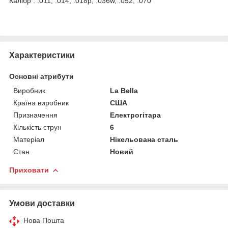
Калібр : .011, .014, .018p, .036w, .052, .070
Характеристики
Основні атрибути
Виробник
La Bella
Країна виробник
США
Призначення
Електрогітара
Кількість струн
6
Матеріал
Нікельована сталь
Стан
Новий
Приховати
Умови доставки
Нова Пошта