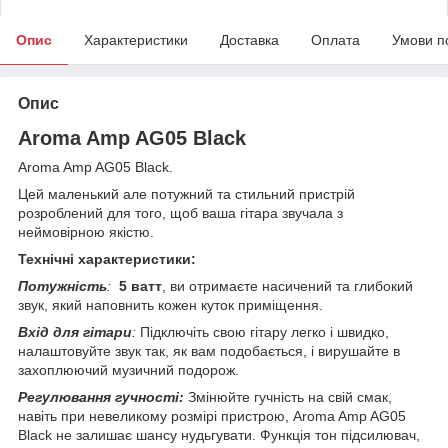
Опис
Характеристики
Доставка
Оплата
Умови п
Опис
Aroma Amp AG05 Black
Aroma Amp AG05 Black.
Цей маленький але потужний та стильний пристрій
розроблений для того, щоб ваша гітара звучала з
неймовірною якістю.
Технічні характеристики:
Потужність
:
5 ватт
, ви отримаєте насичений та глибокий
звук, який наповнить кожен куток приміщення.
Вхід для гітари
:
Підключіть свою гітару легко і швидко,
налаштовуйте звук так, як вам подобається, і вирушайте в
захоплюючий музичний подорож.
Регулювання гучності:
Змінюйте гучність на свій смак,
навіть при невеликому розмірі пристрою, Aroma Amp AG05
Black не залишає шансу нудьгувати. Функція тон підсилювач,