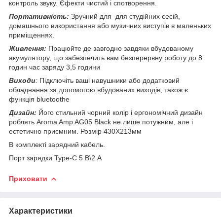
контроль звуку. Єфекти чистий і спотворення.
Портативність:
Зручний для для студійних сесій,
домашнього використання або музичних виступів в маленьких
приміщеннях.
Живлення:
Працюйте де завгодно завдяки вбудованому
акумулятору, що забезпечить вам безперервну роботу до 8
годин час заряду 3,5 години
Виходи
:
Підключіть ваші навушники або додатковий
обладнання за допомогою вбудованих виходів, також є
функція bluetoothe
Дизайн:
Його стильний чорний колір і ергономічний дизайн
роблять Aroma Amp AG05 Black не лише потужним, але і
естетично приємним. Розмір 430Х213мм
В комплекті зарядний кабель.
Порт зарядки Type-C 5 B\2 А
Приховати
Характеристики