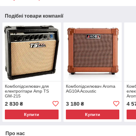
Подібні товари компанії
Комбопідсилювач для
Комбопідсилювач Aroma
Комб
електрогітари Amp TS
AG10A Acoustic
елек
GM-215
Aro
2 830
3 180
4 5
₴
₴
Купити
Купити
Про нас