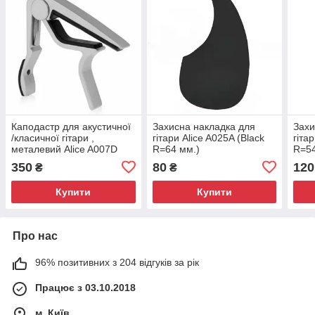
Каподастр для акустичної
Захисна накладка для
Захи
/класичної гітари ,
гітари Alice A025A (Black
гіта
металевий Alice A007D
R=64 мм.)
R=5
350
80
120
₴
₴
Купити
Купити
Про нас
96% позитивних з 204 відгуків за рік
Працює з 03.10.2018
м. Київ