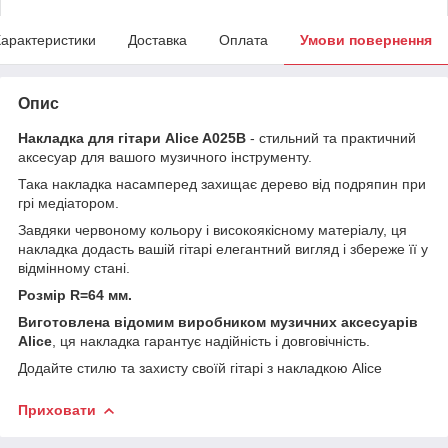
арактеристики
Доставка
Оплата
Умови повернення
Опис
Накладка для гітари Alice A025B
- стильний та практичний
аксесуар для вашого музичного інструменту.
Така накладка насамперед захищає дерево від подряпин при
грі медіатором.
Завдяки червоному кольору і високоякісному матеріалу, ця
накладка додасть вашій гітарі елегантний вигляд і збереже її у
відмінному стані.
Розмір R=64 мм.
Виготовлена відомим виробником музичних аксесуарів
Alice
, ця накладка гарантує надійність і довговічність.
Додайте стилю та захисту своїй гітарі з накладкою Alice
Приховати