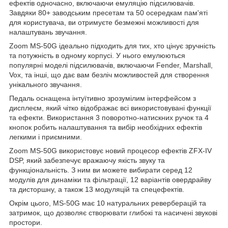
ефектів одночасно, включаючи емуляцію підсилювачів.
Завдяки 80+ заводським пресетам та 50 осередкам пам'яті
для користувача, ви отримуєте безмежні можливості для
налаштувань звучання.
Zoom MS-50G ідеально підходить для тих, хто цінує зручність
та потужність в одному корпусі. У нього емулюються
популярні моделі підсилювачів, включаючи Fender, Marshall,
Vox, та інші, що дає вам безліч можливостей для створення
унікального звучання.
Педаль оснащена інтуїтивно зрозумілим інтерфейсом з
дисплеєм, який чітко відображає всі використовувані функції
та ефекти. Використання 3 поворотно-натискних ручок та 4
кнопок робить налаштування та вибір необхідних ефектів
легкими і приємними.
Zoom MS-50G використовує новий процесор ефектів ZFX-IV
DSP, який забезпечує вражаючу якість звуку та
функціональність. З ним ви можете вибирати серед 12
модулів для динаміки та фільтрації, 12 варіантів овердрайву
та дисторшну, а також 13 модуляцій та спецефектів.
Окрім цього, MS-50G має 10 натуральних реверберацій та
затримок, що дозволяє створювати глибокі та насичені звукові
простори.