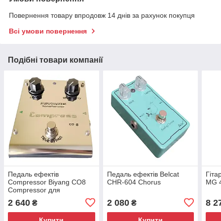
Повернення товару впродовж 14 днів за рахунок покупця
Всі умови повернення
Подібні товари компанії
Педаль ефектів
Педаль ефектів Belcat
Гіта
Compressor Biyang CO8
CHR-604 Chorus
MG 
Compressor для
електрогітари
2 640
2 080
8 2
₴
₴
Купити
Купити