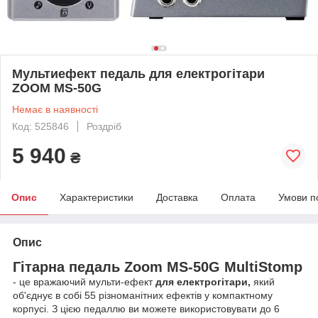
Мультиефект педаль для електрогітари
ZOOM MS-50G
Немає в наявності
Код: 525846
Роздріб
5 940
₴
Опис
Характеристики
Доставка
Оплата
Умови п
Опис
Гітарна педаль Zoom MS-50G MultiStomp
- це вражаючий мульти-ефект
для електрогітари,
який
об'єднує в собі 55 різноманітних ефектів у компактному
корпусі. З цією педаллю ви можете використовувати до 6