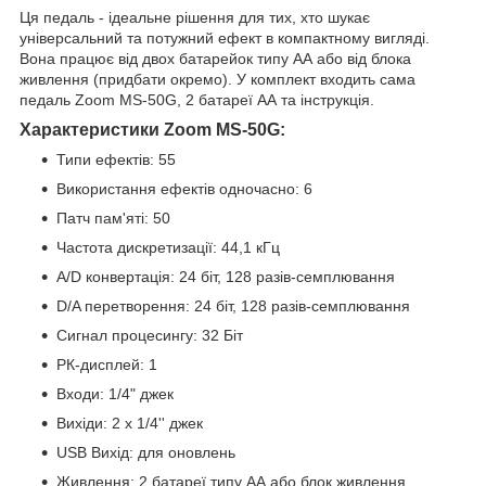
Ця педаль - ідеальне рішення для тих, хто шукає
універсальний та потужний ефект в компактному вигляді.
Вона працює від двох батарейок типу АА або від блока
живлення (придбати окремо). У комплект входить сама
педаль Zoom MS-50G, 2 батареї АА та інструкція.
Характеристики Zoom MS-50G:
Типи ефектів: 55
Використання ефектів одночасно: 6
Патч пам'яті: 50
Частота дискретизації: 44,1 кГц
A/D конвертація: 24 біт, 128 разів-семплювання
D/A перетворення: 24 біт, 128 разів-семплювання
Сигнал процесингу: 32 Біт
РК-дисплей: 1
Входи: 1/4" джек
Вихіди: 2 х 1/4'' джек
USB Вихід: для оновлень
Живлення: 2 батареї типу АА або блок живлення