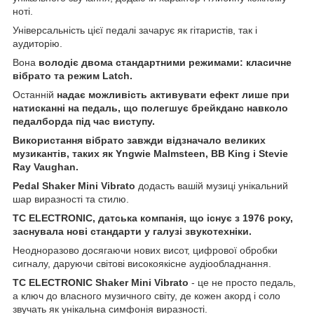
ноті.
Універсальність цієї педалі зачарує як гітаристів, так і
аудиторію.
Вона
володіє двома стандартними режимами: класичне
вібрато та режим Latch.
Останній
надає можливість активувати ефект лише при
натисканні на педаль, що полегшує брейкданс навколо
педалборда під час виступу.
Використання вібрато завжди відзначало великих
музикантів, таких як Yngwie Malmsteen, BB King і Stevie
Ray Vaughan.
Pedal Shaker Mini Vibrato
додасть вашій музиці унікальний
шар виразності та стилю.
TC ELECTRONIC, датська компанія, що існує з 1976 року,
заснувала нові стандарти у галузі звукотехніки.
Неодноразово досягаючи нових висот, цифрової обробки
сигналу, даруючи світові високоякісне аудіообладнання.
TC ELECTRONIC Shaker Mini Vibrato
- це не просто педаль,
а ключ до власного музичного світу, де кожен акорд і соло
звучать як унікальна симфонія виразності.