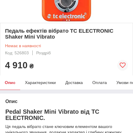
Педаль ефектів вібрато TC ELECTRONIC
Shaker Mini Vibrato
Немає в наявності
Код: 526803
Роздріб
4 910
₴
Опис
Характеристики
Доставка
Оплата
Умови п
Опис
Pedal Shaker Mini Vibrato від TC
ELECTRONIC.
Ця педаль вібрато стане ключовим елементом вашого
унікального звучання, додаючи характер і глибину кожному