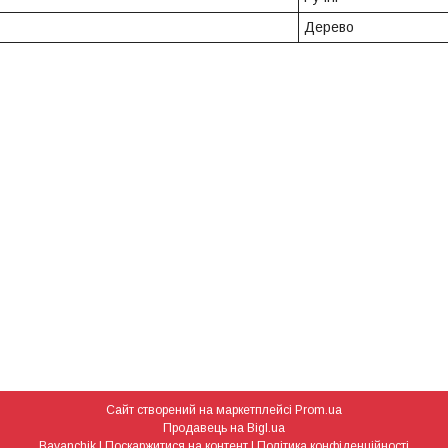
Дерево
Сайт створений на маркетплейсі
Prom.ua
Продавець на Bigl.ua
Bayanchik |
Поскаржитися на контент
|
Політика конфіденційності