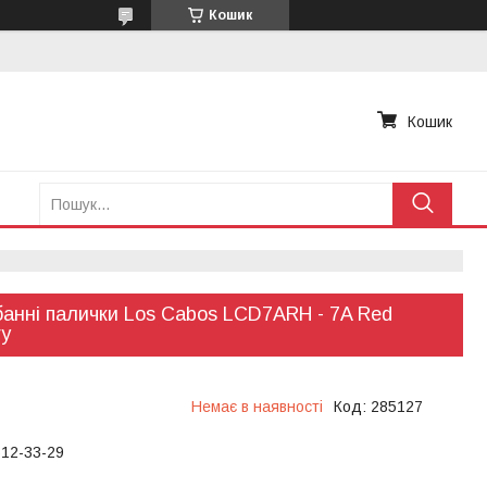
Кошик
Кошик
анні палички Los Cabos LCD7ARH - 7A Red
ry
Немає в наявності
Код:
285127
612-33-29