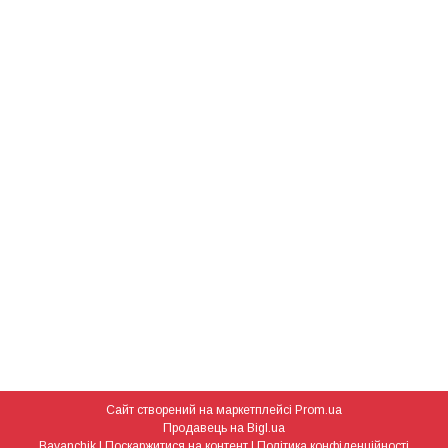
Сайт створений на маркетплейсі
Prom.ua
Продавець на Bigl.ua
Bayanchik |
Поскаржитися на контент
|
Політика конфіденційності