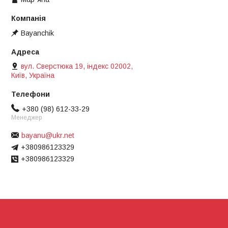
Bayanchik
вул. Сверстюка 19, індекс 02002,
Київ, Україна
+380 (98) 612-33-29
Менеджер
bayanu@ukr.net
+380986123329
+380986123329