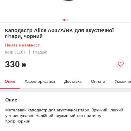
Каподастр Alice A007A/BK для акустичної
гітари, чорний
Немає в наявності
Код: 81187
Роздріб
330
₴
Опис
Характеристики
Доставка
Оплата
Умови п
Опис
Металевий каподастр для акустичної гітари. Зручний і легкий
у користуванні. Надійний пружинний тип притиску.
Колір чорний