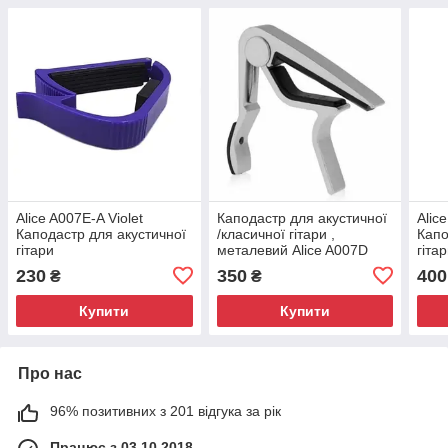
Alice A007E-A Violet
Каподастр для акустичної
Alic
Каподастр для акустичної
/класичної гітари ,
Капо
гітари
металевий Alice A007D
гіта
230
350
400
₴
₴
Купити
Купити
Про нас
96% позитивних з 201 відгука за рік
Працює з 03.10.2018