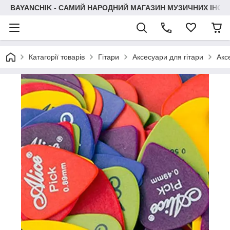
BAYANCHIK - САМИЙ НАРОДНИЙ МАГАЗИН МУЗИЧНИХ ІНСТ
Катагорії товарів
Гітари
Аксесуари для гітари
Акс