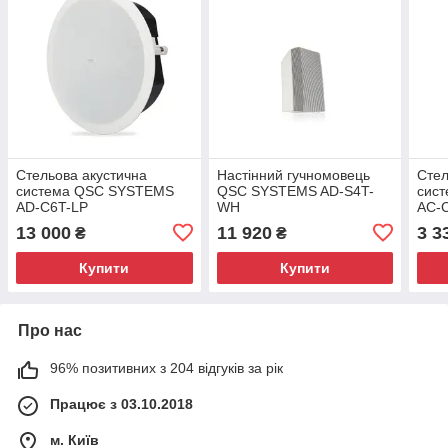
Стельова акустична
Настінний гучномовець
Стел
система QSC SYSTEMS
QSC SYSTEMS AD-S4T-
сис
AD-C6T-LP
WH
AC-
13 000
11 920
3 3
₴
₴
Купити
Купити
Про нас
96% позитивних з 204 відгуків за рік
Працює з 03.10.2018
м. Київ