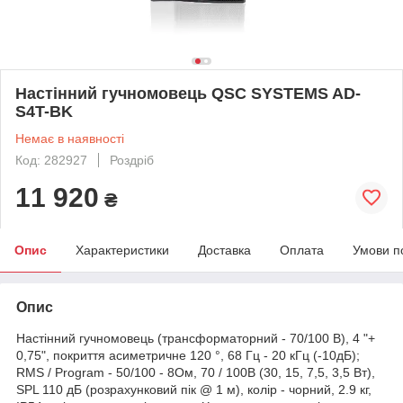
Настінний гучномовець QSC SYSTEMS AD-
S4T-BK
Немає в наявності
Код: 282927
Роздріб
11 920
₴
Опис
Характеристики
Доставка
Оплата
Умови п
Опис
Настінний гучномовець (трансформаторний - 70/100 В), 4 "+
0,75", покриття асиметричне 120 °, 68 Гц - 20 кГц (-10дБ);
RMS / Program - 50/100 - 8Ом, 70 / 100В (30, 15, 7,5, 3,5 Вт),
SPL 110 дБ (розрахунковий пік @ 1 м), колір - чорний, 2.9 кг,