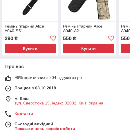
Ремінь гітарний Alice
Ремінь гітарний Alice
Ремі
A040-SS1
A040-A2
A04
290
550
550
₴
₴
Купити
Купити
Про нас
96% позитивних з 204 відгуків за рік
Працює з 03.10.2018
м. Київ
вул. Сверстюка 19, індекс 02002, Київ, Україна
Контакти
Сьогодні вихідний
Показати весь графік роботи