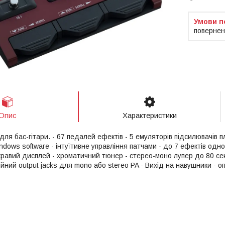
повернен
Опис
Характеристики
ля бас-гітари. - 67 педалей ефектів - 5 емуляторів підсилювачів 
indows software - інтуїтивне управління патчами - до 7 ефектів одно
равий дисплей - хроматичний тюнер - стерео-моно лупер до 80 сек
ійний output jacks для mono або stereo PA - Вихід на навушники - о