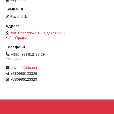
Bayanchik
вул. Сверстюка 19, індекс 02002,
Київ, Україна
+380 (98) 612-33-29
Менеджер
bayanu@ukr.net
+380986123329
+380986123329