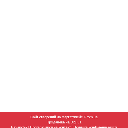
Сайт створений на маркетплейсі
Prom.ua
Продавець на Bigl.ua
Bayanchik |
Поскаржитися на контент
|
Політика конфіденційності