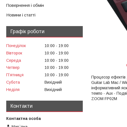
Повернення і обмін
Новини і статті
Графік роботи
Понеділок
10:00
19:00
Вівторок
10:00
19:00
Середа
10:00
19:00
Четвер
10:00
19:00
Пʼятниця
10:00
19:00
Процесор ефектів д
Субота
Вихідний
Guitar Lab Mac / W
інформативний яск
Неділя
Вихідний
темпо - Aux - Подв
ZOOM FP02M
Контакти
Мар`яна