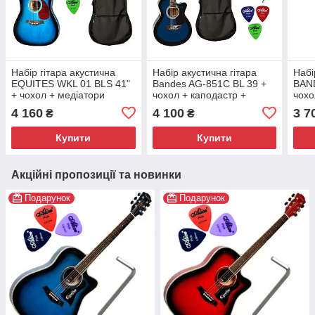
Набір гітара акустична
Набір акустична гітара
Набі
EQUITES WKL 01 BLS 41"
Bandes AG-851C BL 39 +
BAN
+ чохол + медіатори
чохол + каподастр +
чохо
медіатори
меді
4 160
4 100
3 7
₴
₴
Купити
Купити
Акційні пропозиції та новинки
Подарунок
Подарунок