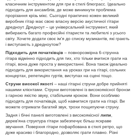
класичним інструментом для гри в стилі блюграсс. Ідеально
підходить для ансамблів, де може виникнути проблема
прорізання крізь мікс. Сьогодні практично кожен великий
виробник гітар має свою власну версію акустичної гітари
дредноут. Дредноут – це універсальний інструмент, який
вибирають багато професійні гітаристи та любителі з усього
світу. Хочете додати своє ім'я до списку музикантів, які грають
і виступають з дредноутом?
Підходить для початківців
– повнорозмірна 6-струнна
гітара відмінно підходить для тих, хто тільки вчитися грати на
гітарі, вона дуже проста у використанні. Вона також ідеально
підходить для використання на уроках гри на гітарі, сольних
концертах, репетиціях гуртів, виступах на сцені тощо.
Струни високої якості
– наші гітарні струни добре прийняті
нашими клієнтами. Струни виготовлені із високоякісної бронзи
з гарною якістю звуку, стабільним кроком. Вони особливо
підходять для початківців, щоб навчитися грати на гітарі. Ви
можете отримати багатий звук, трохи пощипуючи струну.
Задня і бічні панелі виготовлені з високоякісної
липи
,
дерев'яна структура гітари забезпечує більш яскраве
звучання. Поверхня гітари пофарбована в стилі ретро, що
дуже красиво і благородно, дозволяє грати плавно. Різні