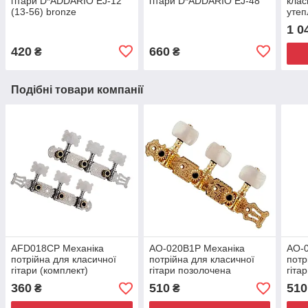
гітари D*ADDARIO EJ-12
гітари D*ADDARIO EJ-48
клас
(13-56) bronze
уте
1 0
420
660
₴
₴
Подібні товари компанії
AFD018CP Механіка
AO-020B1P Механіка
AO-
потрійна для класичної
потрійна для класичної
потр
гітари (комплект)
гітари позолочена
гіта
(комплект)
(ком
360
510
510
₴
₴