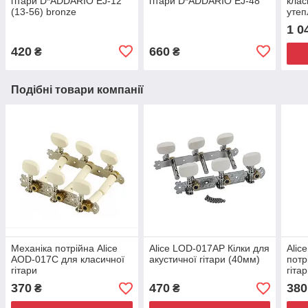
гітари D*ADDARIO EJ-12
гітари D*ADDARIO EJ-48
клас
(13-56) bronze
уте
1 0
420
660
₴
₴
Подібні товари компанії
Механіка потрійна Alice
Alice LOD-017AP Кілки для
Alic
AOD-017C для класичної
акустичної гітари (40мм)
потр
гітари
гіта
370
470
380
₴
₴