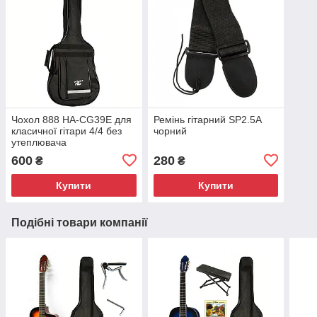
Чохол 888 HA-CG39E для
Ремінь гітарний SP2.5A
класичної гітари 4/4 без
чорний
утеплювача
600
280
₴
₴
Купити
Купити
Подібні товари компанії