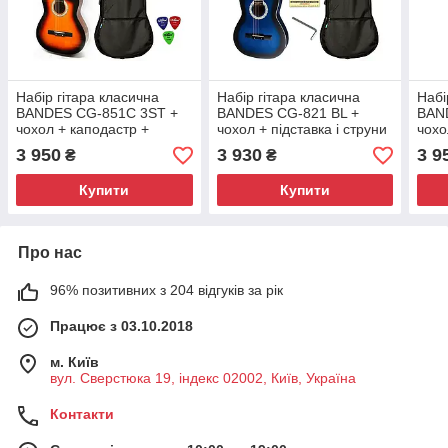
Набір гітара класична
Набір гітара класична
Набі
BANDES CG-851C 3ST +
BANDES CG-821 BL +
BAN
чохол + каподастр +
чохол + підставка і струни
чохо
медіатори
3 950
3 930
3 9
₴
₴
Купити
Купити
Про нас
96% позитивних з 204 відгуків за рік
Працює з 03.10.2018
м. Київ
вул. Сверстюка 19, індекс 02002, Київ, Україна
Контакти