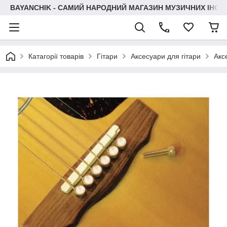
BAYANCHIK - САМИЙ НАРОДНИЙ МАГАЗИН МУЗИЧНИХ ІНСТ
Катагорії товарів
Гітари
Аксесуари для гітари
Акс