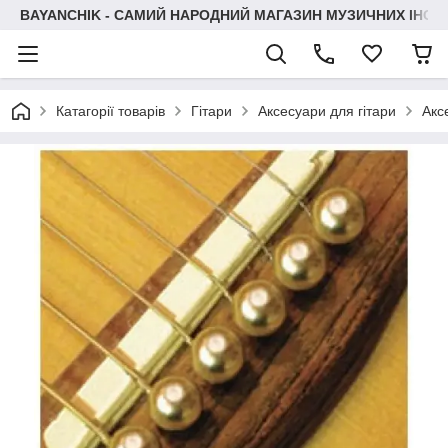
BAYANCHIK - САМИЙ НАРОДНИЙ МАГАЗИН МУЗИЧНИХ ІНСТ
Катагорії товарів
Гітари
Аксесуари для гітари
Акс