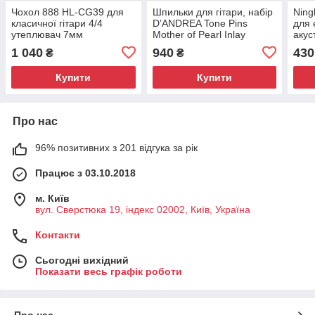
Чохол 888 HL-CG39 для
Шпильки для гітари, набір
Ning
класичної гітари 4/4
D’ANDREA Tone Pins
для 
утеплювач 7мм
Mother of Pearl Inlay
акус
Bridge Pins TP3M
Хром
1 040
940
430
₴
₴
Купити
Купити
Про нас
96% позитивних з 201 відгука за рік
Працює з 03.10.2018
м. Київ
вул. Сверстюка 19, індекс 02002, Київ, Україна
Контакти
Сьогодні вихідний
Показати весь графік роботи
Про нас