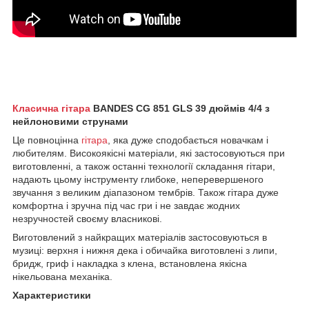
Класична гітара
BANDES
CG 851 GLS
39 дюймів 4/4 з
нейлоновими струнами
Це
повноцінна
гітара
, яка дуже сподобається новачкам і
любителям. Високоякісні матеріали, які застосовуються при
виготовленні, а також останні технології складання гітари,
надають цьому інструменту глибоке, неперевершеного
звучання з великим діапазоном тембрів. Також гітара дуже
комфортна і зручна під час гри і не завдає жодних
незручностей своєму власникові.
Виготовлений з найкращих матеріалів застосовуються в
музиці: верхня і нижня дека і обичайка виготовлені з липи,
бридж, гриф і накладка з клена, встановлена якісна
нікельована механіка.
Характеристики