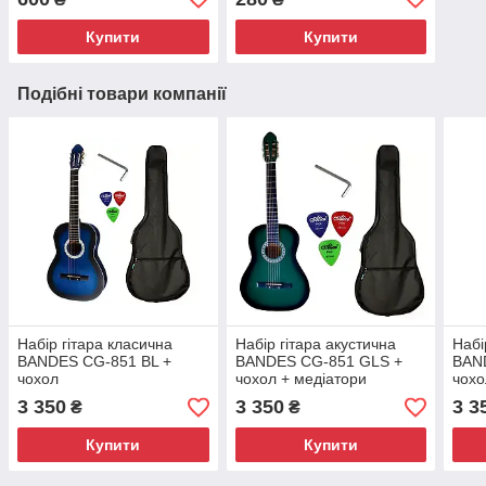
Купити
Купити
Подібні товари компанії
Набір гітара класична
Набір гітара акустична
Набі
BANDES CG-851 BL +
BANDES CG-851 GLS +
BAN
чохол
чохол + медіатори
чохо
3 350
3 350
3 3
₴
₴
Купити
Купити