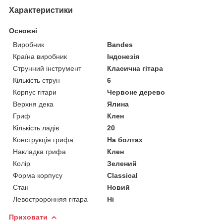
Характеристики
Основні
Виробник
Bandes
Країна виробник
Індонезія
Струнний інструмент
Класична гітара
Кількість струн
6
Корпус гітари
Червоне дерево
Верхня дека
Ялина
Гриф
Клен
Кількість ладів
20
Конструкція грифа
На болтах
Накладка грифа
Клен
Колір
Зелений
Форма корпусу
Classical
Стан
Новий
Левостроронняя гітара
Ні
Приховати