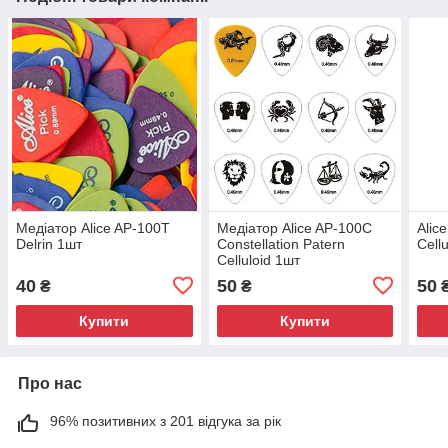
Медіатор Alice AP-100T
Медіатор Alice AP-100C
Alic
Delrin 1шт
Constellation Patern
Cell
Celluloid 1шт
40
50
50
₴
₴
Купити
Купити
Про нас
96% позитивних з 201 відгука за рік