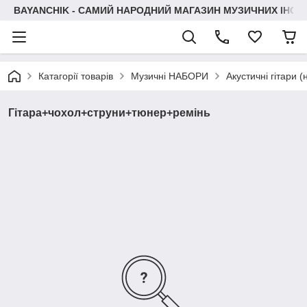
BAYANCHIK - САМИЙ НАРОДНИЙ МАГАЗИН МУЗИЧНИХ ІНСТ
Катагорії товарів
Музичні НАБОРИ
Акустичні гітари 
Гітара+чохол+струни+тюнер+ремінь