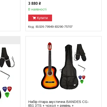
3 880 ₴
В наявності
Купити
81026-79949-83290-75707
Набір гітара акустична BANDES CG-
851 3TS + чохол + ремінь +