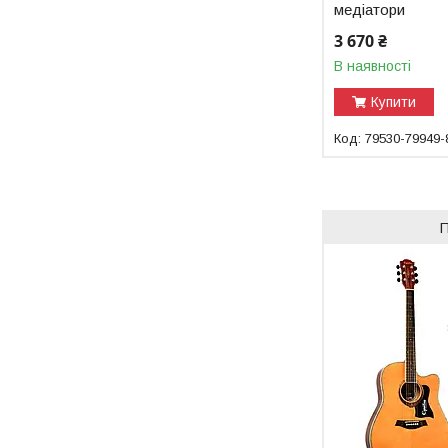
медіатори
3 670 ₴
В наявності
Купити
79530-79949-