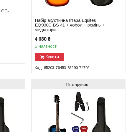
S CG-
Набір акустична гітара Equites
EQ900C BS 41 + чохол + ремінь +
медіатори
4 680 ₴
В наявності
Купити
85203-76453-83290-74702
Подарунок