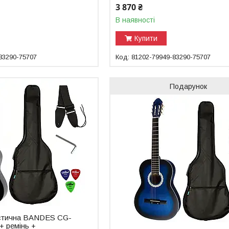
3 870 ₴
В наявності
Купити
83290-75707
81202-79949-83290-75707
Подарунок
кустична BANDES CG-
+ ремінь +