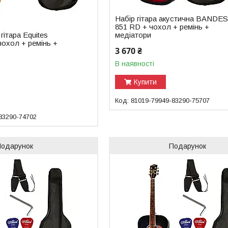
Набір гітара акустична BANDE
851 RD + чохол + ремінь +
гітара Equites
медіатори
охол + ремінь +
3 670 ₴
В наявності
Купити
81019-79949-83290-75707
83290-74702
Подарунок
Подарунок