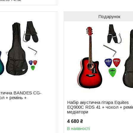
Подарунок
кустична BANDES CG-
л + ремінь +
Набір акустична гітара Equites
EQ900C RDS 41 + чохол + ремі
медіатори
4 680 ₴
В наявності