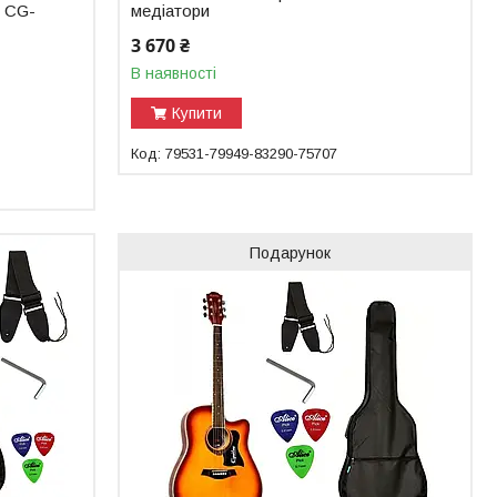
S CG-
медіатори
3 670 ₴
В наявності
Купити
79531-79949-83290-75707
Подарунок