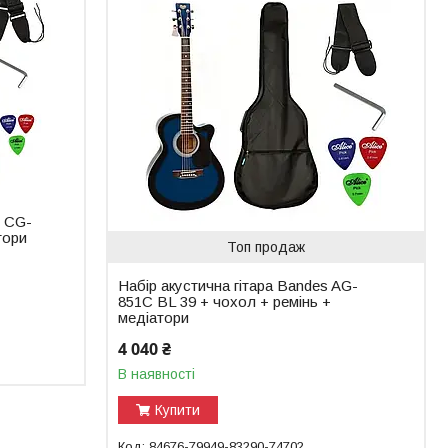
S CG-
тори
Топ продаж
Набір акустична гітара Bandes AG-
851C BL 39 + чохол + ремінь +
медіатори
4 040 ₴
В наявності
Купити
84676-79949-83290-74702