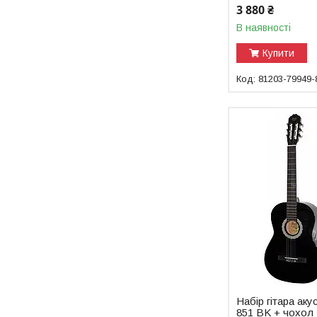
3 880 ₴
В наявності
Купити
81203-79949-
Набір гітара а
851 BK + чохол 