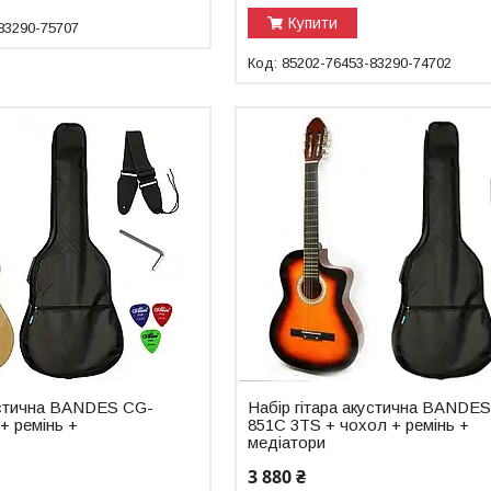
Купити
83290-75707
85202-76453-83290-74702
кустична BANDES CG-
Набір гітара акустична BANDE
+ ремінь +
851C 3TS + чохол + ремінь +
медіатори
3 880 ₴