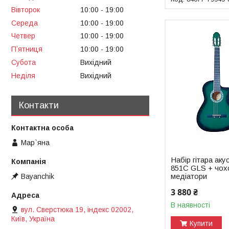
Вівторок
10:00
19:00
Середа
10:00
19:00
Четвер
10:00
19:00
Пʼятниця
10:00
19:00
Субота
Вихідний
Неділя
Вихідний
Контакти
Мар`яна
Набір гітара а
851C GLS + чохо
медіатори
Bayanchik
3 880 ₴
В наявності
вул. Сверстюка 19, індекс 02002,
Київ, Україна
Купити