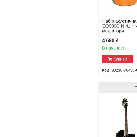
Набір акустична 
EQ900C N 41 + ч
медіатори
4 680 ₴
В наявності
Купити
83238-76453-