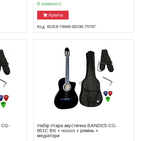
В наявності
Купити
81018-79949-83290-75707
S CG-
Набір гітара акустична BANDES CG-
851C BK + чохол + ремінь +
медіатори