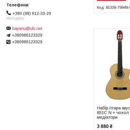
81338-79949-
+380 (98) 612-33-29
Менеджер
bayanu@ukr.net
+380986123329
+380986123329
Набір гітара а
851С N + чохол 
медіатори
3 880 ₴