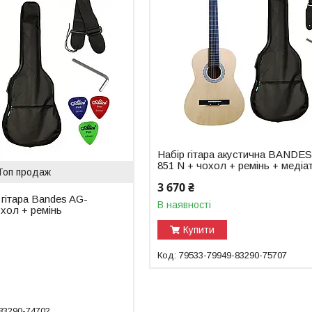
Набір гітара акустична BANDE
851 N + чохол + ремінь + медіа
Топ продаж
3 670 ₴
 гітара Bandes AG-
В наявності
хол + ремінь
Купити
79533-79949-83290-75707
83290-74702