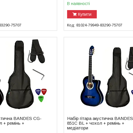
В наявності
Купити
83290-75707
81024-79949-83290-75707
кустична BANDES CG-
Набір гітара акустична BANDE
 + ремінь +
851С BL + чохол + ремінь +
медіатори