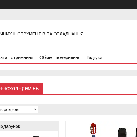
ИЧНИХ ІНСТРУМЕНТІВ ТА ОБЛАДНАННЯ
ата і отримання
Обмін і повернення
Відгуки
а+чохол+ремінь
Подарунок