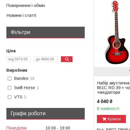
Повернення і обмін
Новини і статті
Фільтри
Ціна
Виробник
Bandes
16
Набір акустична
851C RD 39 + чо
Swift Horse
1
+медіатори
VTS
3
4 040 ₴
В наявності
Графік роботи
Купити
Понеділок
10:00
19:00
84677-79949-