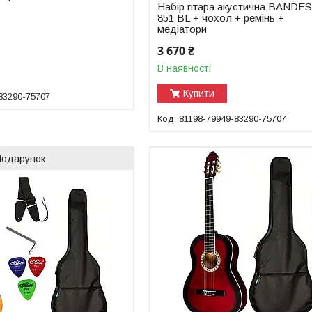
Набір гітара акустична BANDE
851 BL + чохол + ремінь +
медіатори
3 670 ₴
В наявності
Купити
83290-75707
81198-79949-83290-75707
Подарунок