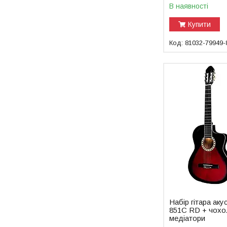
В наявності
Купити
81032-79949-
Набір гітара а
851C RD + чохол
медіатори