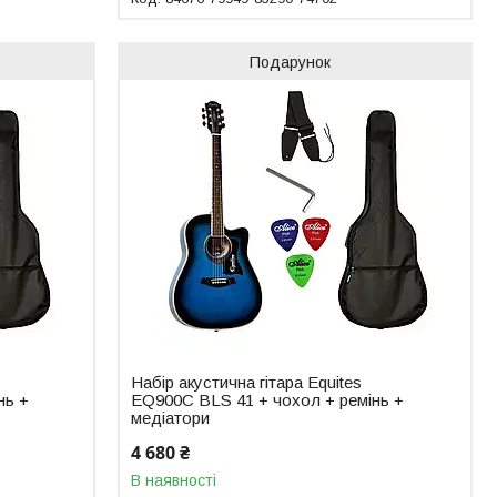
Подарунок
Набір акустична гітара Equites
нь +
EQ900C BLS 41 + чохол + ремінь +
медіатори
4 680 ₴
В наявності