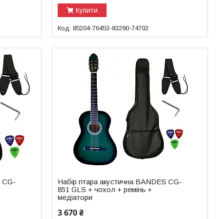
Купити
85204-76453-83290-74702
S CG-
Набір гітара акустична BANDES CG-
851 GLS + чохол + ремінь +
медіатори
3 670 ₴