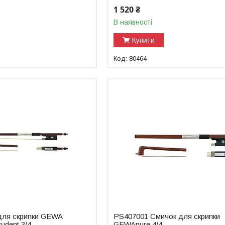
1 520 ₴
В наявності
Купити
80464
для скрипки GEWA
PS407001 Смичок для скрипки
udent 3/4
GEWApure 4/4