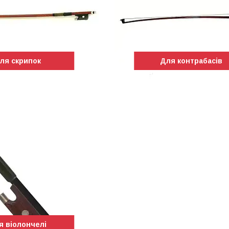
ля скрипок
Для контрабасів
я віолончелі