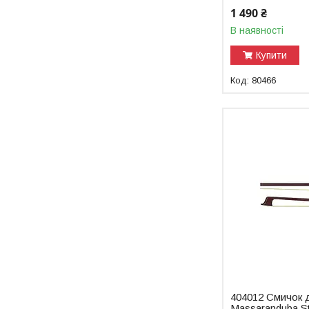
1 490 ₴
В наявності
Купити
80466
404012 Смичок 
Massaranduba St