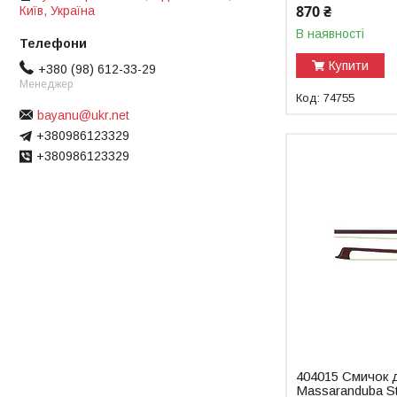
870 ₴
Київ, Україна
В наявності
Купити
+380 (98) 612-33-29
Менеджер
74755
bayanu@ukr.net
+380986123329
+380986123329
404015 Смичок 
Massaranduba St