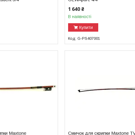
1 640 ₴
В наявності
Купити
G-PS407001
ипки Maxtone
Смичок для скрипки Maxtone T