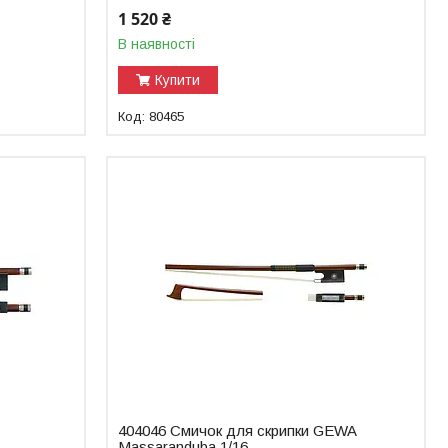
1 520 ₴
В наявності
Купити
80465
404046 Смичок для скрипки GEWA
Massaranduba 1/16